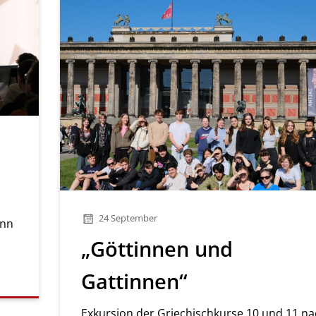
s
24 September
ann
„Göttinnen und
Gattinnen“
Exkursion der Griechischkurse 10 und 11 n