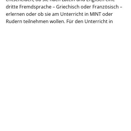
dritte Fremdsprache – Griechisch oder Französisch –
erlernen oder ob sie am Unterricht in MINT oder
Rudern teilnehmen wollen. Für den Unterricht in
Griechisch und Französisch stehen jeweils 4
Wochenstunden zur Verfügung. Auf diese Weise
werden die notwendigen Grundlagen für die mögliche
Wahl dieser Sprachen als Leistungsfächer in der
Oberstufe geschaffen.
Das Angebot von zwei Fremdsprachen im
Wahlbereich führt die mit Latein und Englisch
begonnene fremdsprachliche Schwerpunktsetzung
der Schule fort.
Weitere Informationen zum Wahlunterricht finden Sie
hier
.