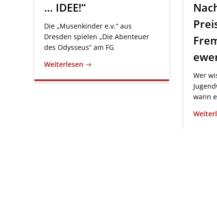
… IDEE!“
Nach
Prei
Die „Musenkinder e.v.“ aus
Dresden spielen „Die Abenteuer
Fre
des Odysseus“ am FG
ewer
Weiterlesen
Wer wis
Jugend
wann es
Weiter
ZURÜCK