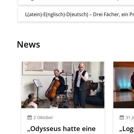
L(atein)-E(nglisch)-D(eutsch) – Drei Fächer, ein P
News
2 Oktober
31 J
„Odysseus hatte eine
„Log