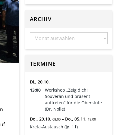
ARCHIV
TERMINE
Di.,
20.
10.
13:00
Workshop „Zeig dich!
Souverän und präsent
auftreten“ für die Oberstufe
(Dr. Nolle)
en
Do.,
29.
10.
–
Do.,
05.
11.
08:00
18:00
auf
Kreta-Austausch (Jg. 11)