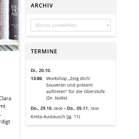
ARCHIV
TERMINE
Di.,
20.
10.
13:00
Workshop „Zeig dich!
Souverän und präsent
auftreten“ für die Oberstufe
(Dr. Nolle)
Clara
amt
Do.,
29.
10.
–
Do.,
05.
11.
08:00
18:00
.
Kreta-Austausch (Jg. 11)
rdigt