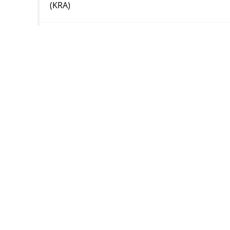
(KRA)
Vorheriger Beitrag
FRIEDRICHSGYMNASIUM KASSEL
Humboldtstraße 5
34117 Kassel