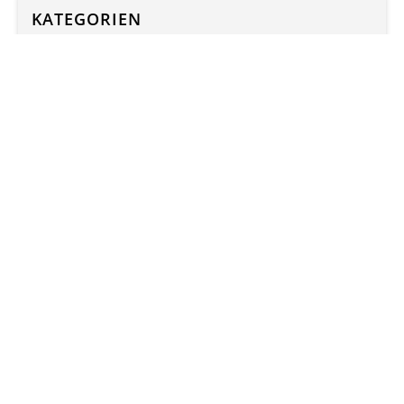
KATEGORIEN
Kategorien
ARCHIV
TERMINE
Mo.,
10.
08.
–
Sa.,
15.
08.
Um- und Neueinwahl Mentoring