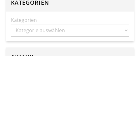
KATEGORIEN
Kategorien
ARCHIV
TERMINE
Mo.,
10.
08.
–
Sa.,
15.
08.
Um- und Neueinwahl Mentoring