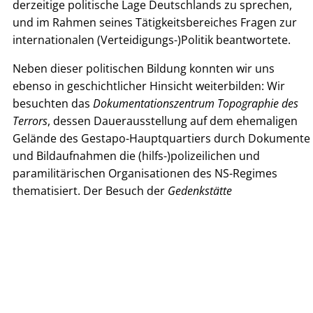
derzeitige politische Lage Deutschlands zu sprechen,
und im Rahmen seines Tätigkeitsbereiches Fragen zur
internationalen (Verteidigungs-)Politik beantwortete.
Neben dieser politischen Bildung konnten wir uns
ebenso in geschichtlicher Hinsicht weiterbilden: Wir
besuchten das
Dokumentationszentrum
Topographie des
Terrors
, dessen Dauerausstellung auf dem ehemaligen
Gelände des Gestapo-Hauptquartiers durch Dokumente
und Bildaufnahmen die (hilfs-)polizeilichen und
paramilitärischen Organisationen des NS-Regimes
thematisiert. Der Besuch der
Gedenkstätte
Hohenschönhausen
bot auf der anderen Seite einen
Einblick in die Umstände einer Inhaftierung durch die
Staatssicherheit der DDR. Die damaligen
Lebenszustände der Insassen dokumentiert die
Ausstellung auf dem Gelände und zeigt originalen
Hausrat.