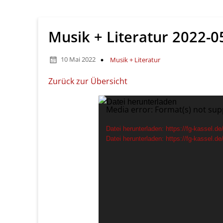
Musik + Literatur 2022-0
10 Mai 2022
Musik + Literatur
Zurück zur Übersicht
Video-
Media error: Format(s) not sup
Player
Datei herunterladen: https://fg-kassel.
Datei herunterladen: https://fg-kassel.