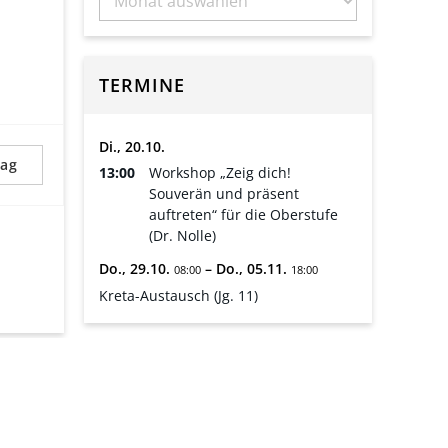
TERMINE
Di.,
20.
10.
rag
13:00
Workshop „Zeig dich!
Souverän und präsent
auftreten“ für die Oberstufe
(Dr. Nolle)
Do.,
29.
10.
–
Do.,
05.
11.
08:00
18:00
Kreta-Austausch (Jg. 11)