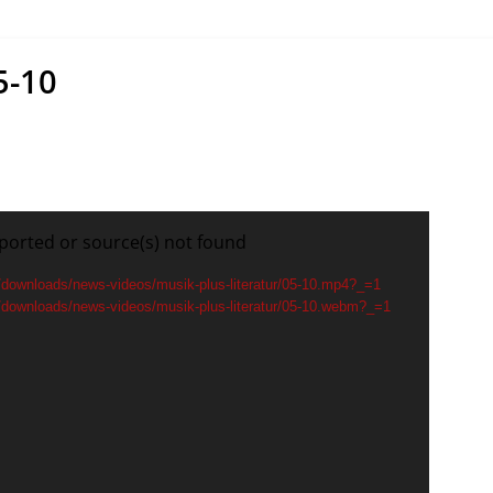
5-10
ported or source(s) not found
de/downloads/news-videos/musik-plus-literatur/05-10.mp4?_=1
de/downloads/news-videos/musik-plus-literatur/05-10.webm?_=1