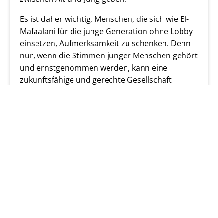
Es ist daher wichtig, Menschen, die sich wie El-
Mafaalani für die junge Generation ohne Lobby
einsetzen, Aufmerksamkeit zu schenken. Denn
nur, wenn die Stimmen junger Menschen gehört
und ernstgenommen werden, kann eine
zukunftsfähige und gerechte Gesellschaft
entstehen.
Wir bedanken uns bei der Gesellschaft der
Freunde und Förderer des Kasseler
Bürgerpreises für die Einladung zur
Pressekonferenz.
Leon Dauwalter (Quintessenz)
Bild v. l. n. r.: Dr. Ute Urbon, Samuel Weisbund,
Alea Henning, Leon Dauwalter, Phillip Donath,
Prof. Dr. Wilfried Sommer